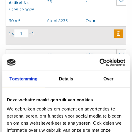
25
-
Artikel Nr.
* 295.29.0025
30 x 5
Staal S235
Zwart
Kapbeugels DIN3567 (stel) model C aantal
1 x
= 1
27
3/4”
Artikel Nr.
295.21.0027
30 x 5
Staal S235
THVZ
Toestemming
Details
Over
Kapbeugels DIN3567 (stel) model C aantal
1 x
= 1
Deze website maakt gebruik van cookies
27
3/4”
We gebruiken cookies om content en advertenties te
Artikel Nr.
personaliseren, om functies voor social media te bieden
295.22.0027
en om ons websiteverkeer te analyseren. Ook delen we
30 x 5
RVS-304
onb.
informatie over uw gebruik van onze site met onze