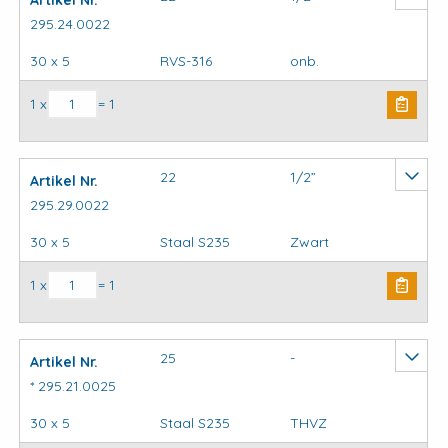
Artikel Nr.
295.24.0022
30 x 5
RVS-316
onb.
Kapbeugels DIN3567 (stel) model C aantal
1 x
= 1
22
1/2”
Artikel Nr.
295.29.0022
30 x 5
Staal S235
Zwart
Kapbeugels DIN3567 (stel) model C aantal
1 x
= 1
25
-
Artikel Nr.
* 295.21.0025
30 x 5
Staal S235
THVZ