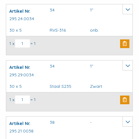
34
1”
Artikel Nr.
295.24.0034
30 x 5
RVS-316
onb.
Kapbeugels DIN3567 (stel) model C aantal
1 x
= 1
34
1”
Artikel Nr.
295.29.0034
30 x 5
Staal S235
Zwart
Kapbeugels DIN3567 (stel) model C aantal
1 x
= 1
38
-
Artikel Nr.
295.21.0038