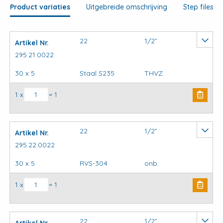
large
Product variaties
Uitgebreide omschrijving
Step files
22
1/2”
Artikel Nr.
295.21.0022
30 x 5
Staal S235
THVZ
Kapbeugels DIN3567 (stel) model C aantal
1 x
= 1
22
1/2”
Artikel Nr.
295.22.0022
30 x 5
RVS-304
onb.
Kapbeugels DIN3567 (stel) model C aantal
1 x
= 1
22
1/2”