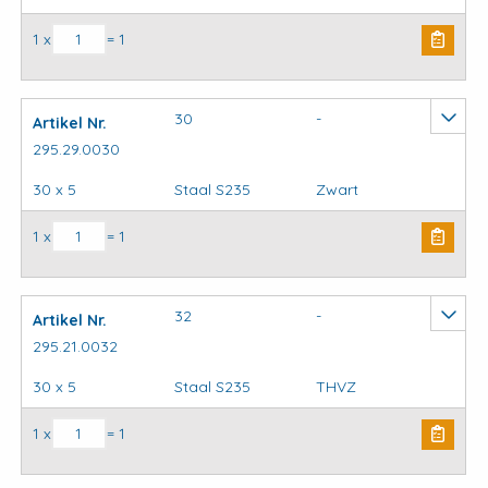
Kapbeugels DIN3567 (stel) model C aantal
1 x
= 1
30
-
Artikel Nr.
295.29.0030
30 x 5
Staal S235
Zwart
Kapbeugels DIN3567 (stel) model C aantal
1 x
= 1
32
-
Artikel Nr.
295.21.0032
30 x 5
Staal S235
THVZ
Kapbeugels DIN3567 (stel) model C aantal
1 x
= 1