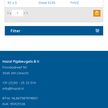
30 x 5
Staal S235
THVZ
Kapbeugels DIN3567 (stel) model C aantal
1 x
= 1
Filter
Hazal Pijpbeugels B.V.
Floridadreef 90
3565 AM Utrecht
+31 (0)30 - 25 22 514
info@hazal.nl
BTW: NL867387919B01
KvK: 95923128