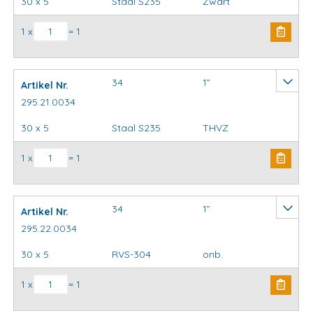
30 x 5
Staal S235
Zwart
Kapbeugels DIN3567 (stel) model C aantal
1 x
= 1
34
1”
Artikel Nr.
295.21.0034
30 x 5
Staal S235
THVZ
Kapbeugels DIN3567 (stel) model C aantal
1 x
= 1
34
1”
Artikel Nr.
295.22.0034
30 x 5
RVS-304
onb.
Kapbeugels DIN3567 (stel) model C aantal
1 x
= 1