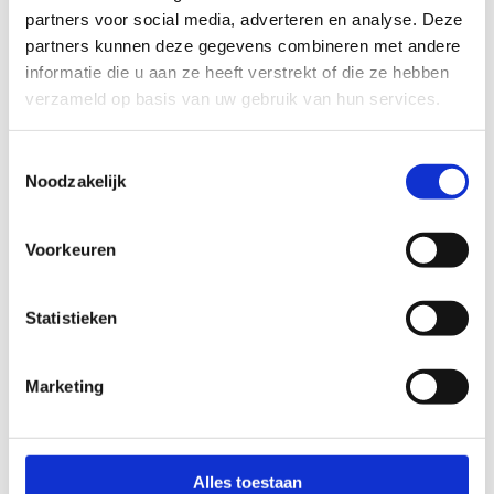
partners voor social media, adverteren en analyse. Deze
Kapbeugels DIN3567 (stel) model C aantal
1 x
= 1
partners kunnen deze gegevens combineren met andere
informatie die u aan ze heeft verstrekt of die ze hebben
verzameld op basis van uw gebruik van hun services.
27
3/4”
Artikel Nr.
295.24.0027
Toestemmingsselectie
Noodzakelijk
30 x 5
RVS-316
onb.
Kapbeugels DIN3567 (stel) model C aantal
1 x
= 1
Voorkeuren
27
3/4”
Artikel Nr.
Statistieken
295.29.0027
30 x 5
Staal S235
Zwart
Marketing
Kapbeugels DIN3567 (stel) model C aantal
1 x
= 1
Alles toestaan