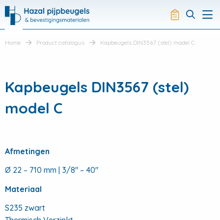
Hazal
Productli
Visit
Me
search
Home
Product catalogus
Kapbeugels DIN3567 (stel) model C
Kapbeugels DIN3567 (stel)
model C
Afmetingen
Ø 22 – 710 mm | 3/8" – 40"
Materiaal
S235 zwart