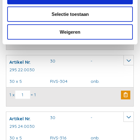
30
-
Artikel Nr.
295.21.0030
Selectie toestaan
30 x 5
Staal S235
THVZ
Weigeren
Kapbeugels DIN3567 (stel) model C aantal
1 x
= 1
30
-
Artikel Nr.
295.22.0030
30 x 5
RVS-304
onb.
Kapbeugels DIN3567 (stel) model C aantal
1 x
= 1
30
-
Artikel Nr.
295.24.0030
30 x 5
RVS-316
onb.