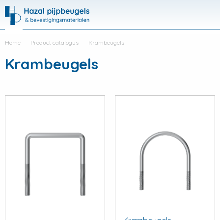
Hazal
Productli
Visit
Me
search
Home
Product catalogus
Krambeugels
Krambeugels