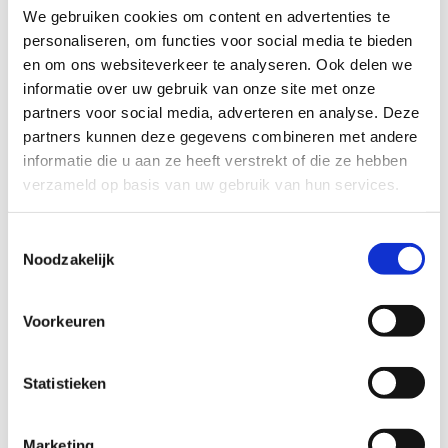
DIN125A
RVS-304
We gebruiken cookies om content en advertenties te
personaliseren, om functies voor social media te bieden
Sluitring DIN125A RVS-304 aantal
100 x
= 100
en om ons websiteverkeer te analyseren. Ook delen we
informatie over uw gebruik van onze site met onze
partners voor social media, adverteren en analyse. Deze
M8
16 x 1٫6
Artikel Nr.
partners kunnen deze gegevens combineren met andere
710.12.0008V
informatie die u aan ze heeft verstrekt of die ze hebben
verzameld op basis van uw gebruik van hun services.
DIN125A
RVS-304
Sluitring DIN125A RVS-304 aantal
3000 x
= 3000
Toestemmingsselectie
Noodzakelijk
M10
20 x 2٫0
Artikel Nr.
Voorkeuren
710.12.0010
DIN125A
RVS-304
Statistieken
Sluitring DIN125A RVS-304 aantal
100 x
= 100
Marketing