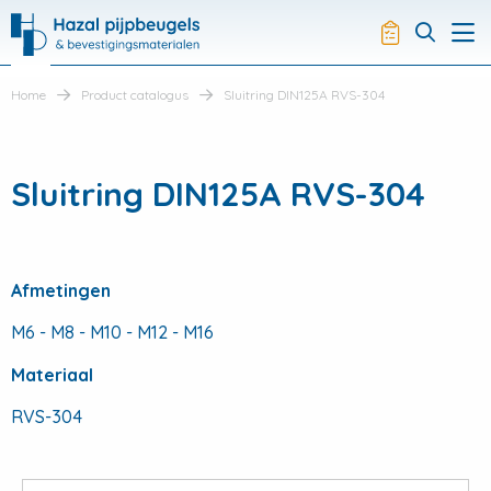
Hazal
Productli
Visit
Me
search
Home
Product catalogus
Sluitring DIN125A RVS-304
Sluitring DIN125A RVS-304
Afmetingen
M6 - M8 - M10 - M12 - M16
Materiaal
RVS-304