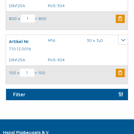
DIN125A
RVS-304
Sluitring DIN125A RVS-304 aantal
800 x
= 800
M16
30 x 3٫0
Artikel Nr.
710.12.0016
DIN125A
RVS-304
Sluitring DIN125A RVS-304 aantal
100 x
= 100
Filter
Hazal Pijpbeugels B.V.