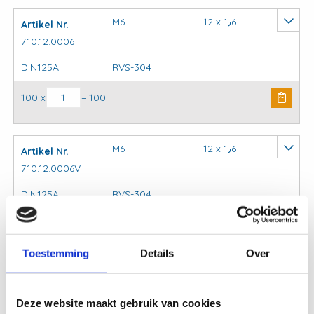
M6
12 x 1٫6
Artikel Nr.
710.12.0006
DIN125A
RVS-304
Sluitring DIN125A RVS-304 aantal
100 x
= 100
M6
12 x 1٫6
Artikel Nr.
710.12.0006V
DIN125A
RVS-304
Sluitring DIN125A RVS-304 aantal
3000 x
= 3000
Toestemming
Details
Over
M8
16 x 1٫6
Artikel Nr.
710.12.0008
Deze website maakt gebruik van cookies