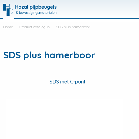
Hazal
Productli
Visit
Me
search
Home
Product catalogus
SDS plus hamerboor
SDS plus hamerboor
SDS met C-punt