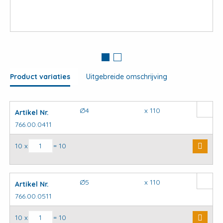
View
large
Product variaties
Uitgebreide omschrijving
Ø4
x 110
Artikel Nr.
766.00.0411
SDS plus hamerboor aantal
10 x
= 10
Ø5
x 110
Artikel Nr.
766.00.0511
SDS plus hamerboor aantal
10 x
= 10