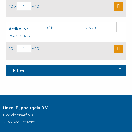
SDS plus hamerboor aantal
10 x
= 10
Ø14
x 320
Artikel Nr.
766.00.1432
SDS plus hamerboor aantal
10 x
= 10
Filter
Hazal Pijpbeugels B.V.
Floridadreef 90
3565 AM Utrecht