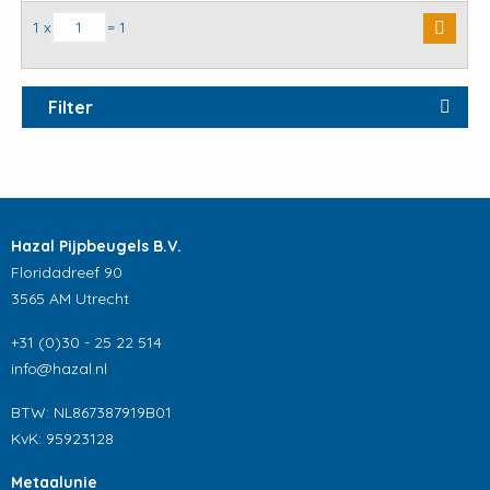
Glij rubber DIN4109 aantal
1 x
= 1
Filter
Hazal Pijpbeugels B.V.
Floridadreef 90
3565 AM Utrecht
+31 (0)30 - 25 22 514
info@hazal.nl
BTW: NL867387919B01
KvK: 95923128
Metaalunie