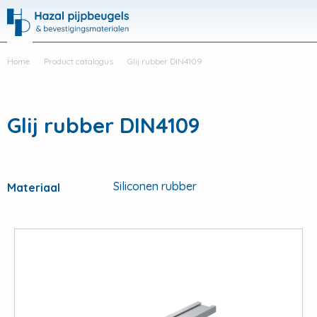
Hazal
Productli
Visit
Me
search
Home
Product catalogus
Glij rubber DIN4109
Glij rubber DIN4109
Siliconen rubber
Materiaal