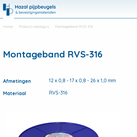
Hazal
Productli
Visit
Me
search
Home
Product catalogus
Montageband RVS-316
Montageband RVS-316
12 x 0,8 - 17 x 0,8 - 26 x 1,0 mm
Afmetingen
RVS-316
Materiaal