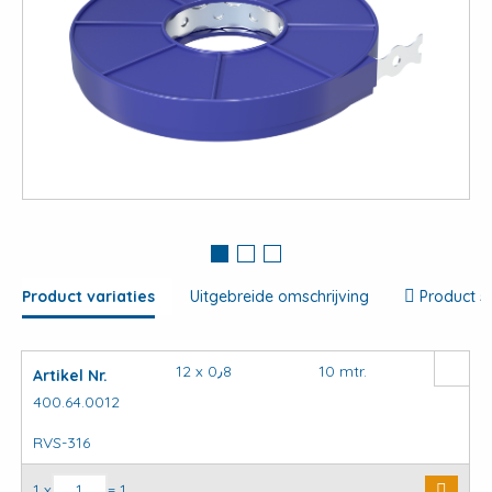
View
large
Product variaties
Uitgebreide omschrijving
Product s
12 x 0٫8
10 mtr.
Artikel Nr.
400.64.0012
RVS-316
Montageband RVS-316 aantal
1 x
= 1