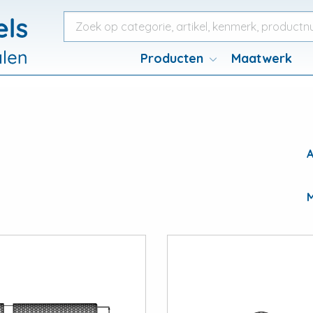
Producten
Maatwerk
View
View
ngen
Kapbeugels
Krambeugel
M
View
large
gingen
Kapbeugels
Krambeug