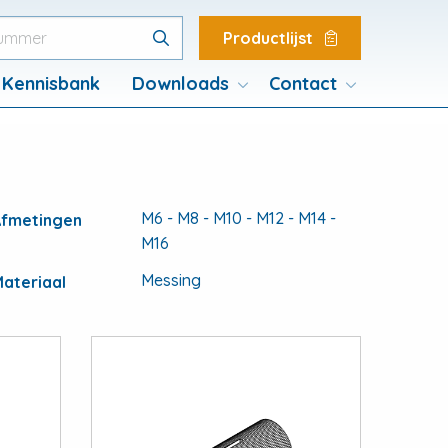
Productlijst
Kennisbank
Downloads
Contact
Product catalogus
View
M6 - M8 - M10 - M12 - M14 -
Afmetingen
s
Bevestigings
M16
materialen
Messing
ateriaal
View
View
large
large
Bevestigings
els
materialen