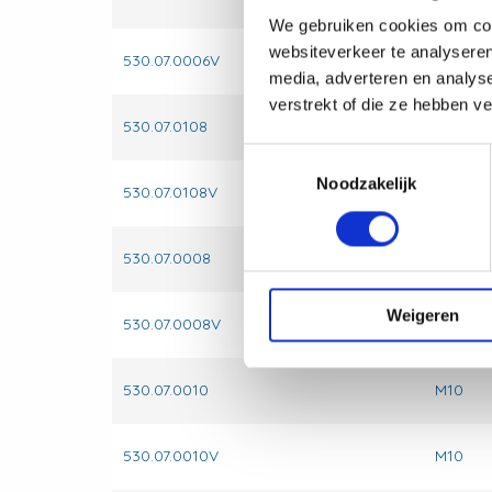
We gebruiken cookies om cont
websiteverkeer te analyseren
530.07.0006V
M6
media, adverteren en analys
verstrekt of die ze hebben v
530.07.0108
M8
Toestemmingsselectie
Noodzakelijk
530.07.0108V
M8
530.07.0008
M8
Weigeren
530.07.0008V
M8
530.07.0010
M10
530.07.0010V
M10