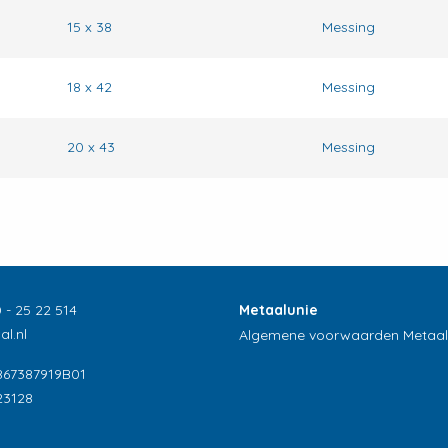
15 x 38
Messing
18 x 42
Messing
20 x 43
Messing
 - 25 22 514
Metaalunie
l.nl
Algemene voorwaarden Metaal
867387919B01
23128