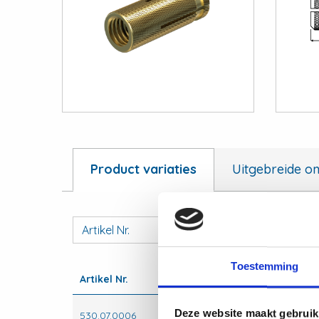
View
View
Montagerail
Buisklemmen
en
toebehoren
Product variaties
Uitgebreide om
Montagerail en
Buisklemme
toebehoren
Artikel Nr.
AS
Toestemming
Artikel Nr.
AS
Deze website maakt gebruik
530.07.0006
M6