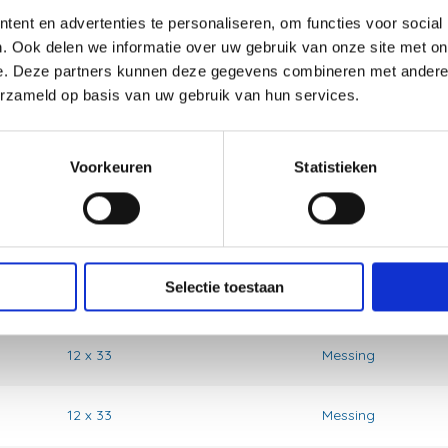
ent en advertenties te personaliseren, om functies voor social
. Ook delen we informatie over uw gebruik van onze site met on
8 x 23
Messing
e. Deze partners kunnen deze gegevens combineren met andere i
erzameld op basis van uw gebruik van hun services.
10 x 18
Messing
Voorkeuren
Statistieken
10 x 18
Messing
10 x 28
Messing
Selectie toestaan
10 x 28
Messing
12 x 33
Messing
12 x 33
Messing