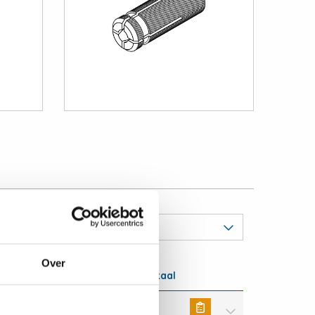
Materiaal
Over
vpe x aantal = totaal
Messingplug aantal
100 x
= 100