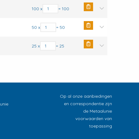
Messingplug aantal
100 x
= 100
Messingplug aantal
50 x
= 50
Messingplug aantal
25 x
= 25
Op al onze aanbiedingen
en correspondentie zijn
unie
de Metaalunie
voorwaarden van
toepassing