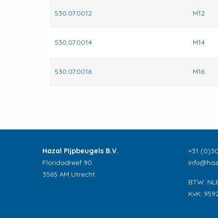
530.07.0012
M12
530.07.0014
M14
530.07.0016
M16
Hazal Pijpbeugels B.V.
+31 (0)30
Floridadreef 90
info@haza
3565 AM Utrecht
BTW: NL
KvK: 959