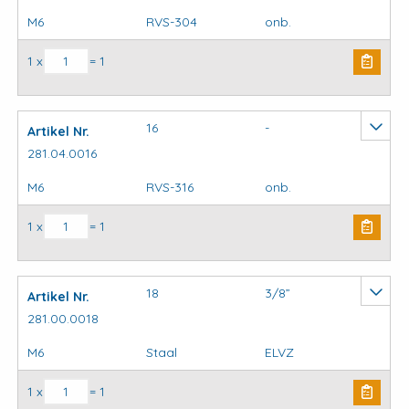
M6
RVS-304
onb.
Krambeugels standaard aantal
1 x
= 1
16
-
Artikel Nr.
281.04.0016
M6
RVS-316
onb.
Krambeugels standaard aantal
1 x
= 1
18
3/8”
Artikel Nr.
281.00.0018
M6
Staal
ELVZ
Krambeugels standaard aantal
1 x
= 1