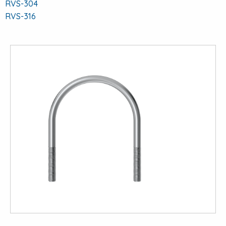
RVS-304
RVS-316
View
large