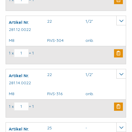
22
1/2”
Artikel Nr.
281.12.0022
M8
RVS-304
onb.
Krambeugels standaard aantal
1 x
= 1
22
1/2”
Artikel Nr.
281.14.0022
M8
RVS-316
onb.
Krambeugels standaard aantal
1 x
= 1
25
-
Artikel Nr.