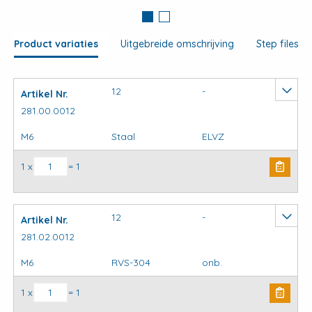
Product variaties
Uitgebreide omschrijving
Step files
12
-
Artikel Nr.
281.00.0012
M6
Staal
ELVZ
Krambeugels standaard aantal
1 x
= 1
12
-
Artikel Nr.
281.02.0012
M6
RVS-304
onb.
Krambeugels standaard aantal
1 x
= 1