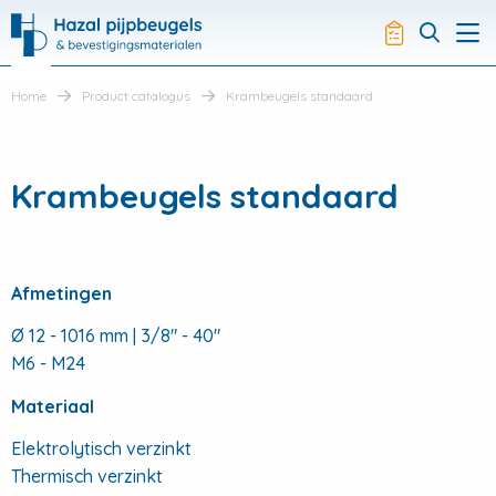
Hazal
Productli
Visit
Me
search
Home
Product catalogus
Krambeugels standaard
Krambeugels standaard
Afmetingen
Ø 12 - 1016 mm | 3/8" - 40"
M6 - M24
Materiaal
Elektrolytisch verzinkt
Thermisch verzinkt