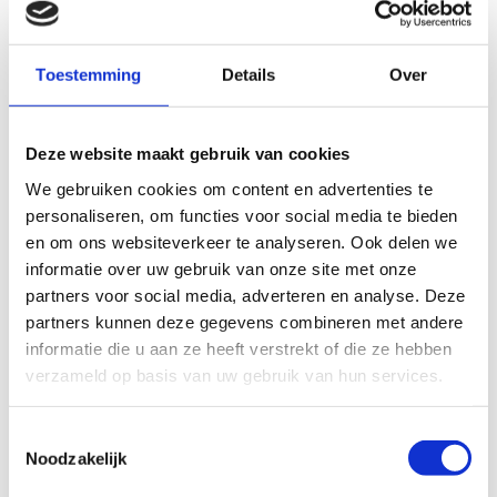
M6
Staal
ELVZ
Toestemming
Details
Over
Krambeugels standaard aantal
1 x
= 1
Deze website maakt gebruik van cookies
20
-
Artikel Nr.
We gebruiken cookies om content en advertenties te
281.02.0020
personaliseren, om functies voor social media te bieden
M6
RVS-304
onb.
en om ons websiteverkeer te analyseren. Ook delen we
informatie over uw gebruik van onze site met onze
Krambeugels standaard aantal
1 x
= 1
partners voor social media, adverteren en analyse. Deze
partners kunnen deze gegevens combineren met andere
informatie die u aan ze heeft verstrekt of die ze hebben
20
-
Artikel Nr.
verzameld op basis van uw gebruik van hun services.
281.04.0020
Toestemmingsselectie
M6
RVS-316
onb.
Noodzakelijk
Krambeugels standaard aantal
1 x
= 1