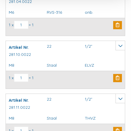
281.04.0022
M6
RVS-316
onb.
Krambeugels standaard aantal
1 x
= 1
22
1/2”
Artikel Nr.
281.10.0022
M8
Staal
ELVZ
Krambeugels standaard aantal
1 x
= 1
22
1/2”
Artikel Nr.
281.11.0022
M8
Staal
THVZ
Krambeugels standaard aantal
1 x
= 1