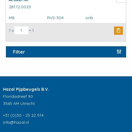
281.12.0025
M8
RVS-304
onb.
Krambeugels standaard aantal
1 x
= 1
Filter
Hazal Pijpbeugels B.V.
Floridadreef 90
3565 AM Utrecht
+31 (0)30 - 25 22 514
info@hazal.nl