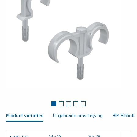
View
large
Product variaties
Uitgebreide omschrijving
BIM Biblioth
14 - 18
6 x 28