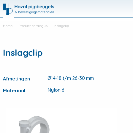
Hazal
Productli
Visit
Me
search
Home
Product catalogus
Inslagclip
Inslagclip
Ø14-18 t/m 26-30 mm
Afmetingen
Nylon 6
Materiaal