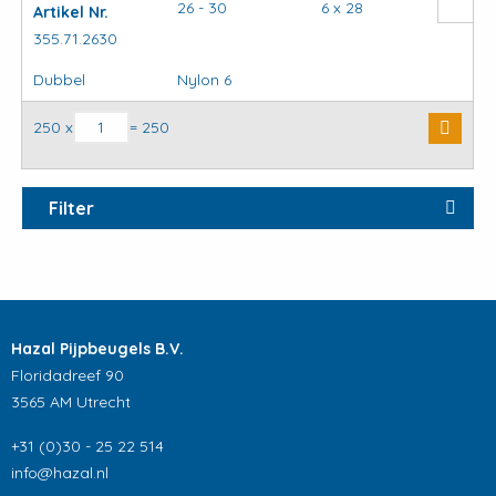
26 - 30
6 x 28
Artikel Nr.
355.71.2630
Dubbel
Nylon 6
Inslagclip aantal
250 x
= 250
Filter
Hazal Pijpbeugels B.V.
Floridadreef 90
3565 AM Utrecht
+31 (0)30 - 25 22 514
info@hazal.nl