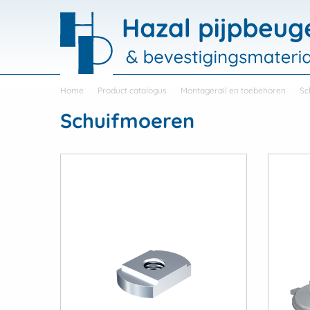
Hazal
Home
Product catalogus
Montagerail en toebehoren
Sc
Producten
Schuifmoeren
View
View
Pijpbeugels
Buisbevestigi
Pijpbeugels
Buisbevesti