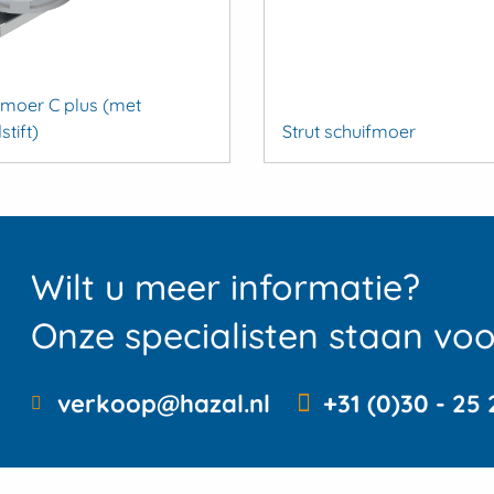
View
Rubber
fmoer C plus (met
en
tift)
Strut schuifmoer
gereedschap
Wilt u meer informatie?
Rubber en
en
gereedschap
Onze specialisten staan voor
verkoop@hazal.nl
+31 (0)30 - 25 