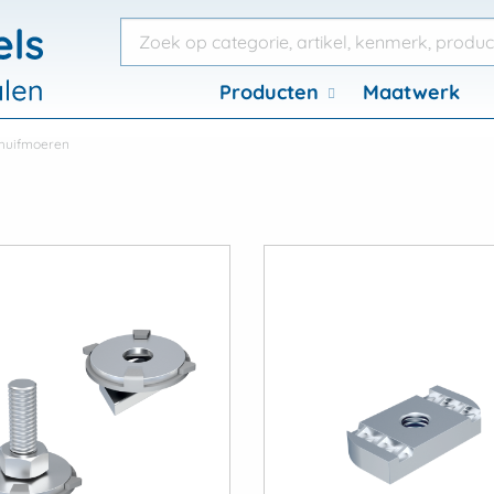
Producten
Maatwerk
huifmoeren
View
View
ngen
Kapbeugels
Krambeugel
gingen
Kapbeugels
Krambeug