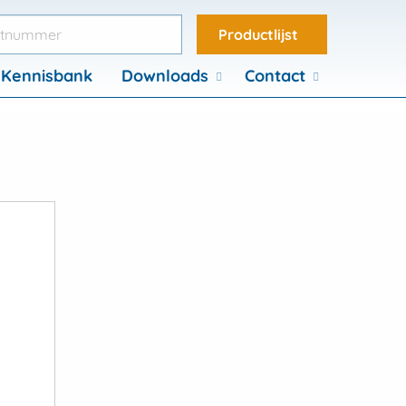
Productlijst
Kennisbank
Downloads
Contact
Product catalogus
View
s
Bevestigings
materialen
Bevestigings
els
materialen