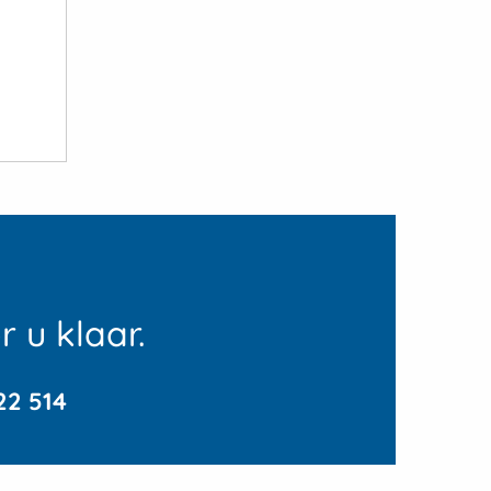
 u klaar.
22 514