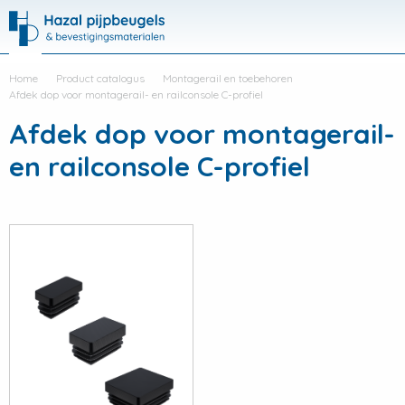
Hazal
Productli
Visit
Me
search
Home
Product catalogus
Montagerail en toebehoren
Afdek dop voor montagerail- en railconsole C-profiel
Afdek dop voor montagerail-
en railconsole C-profiel