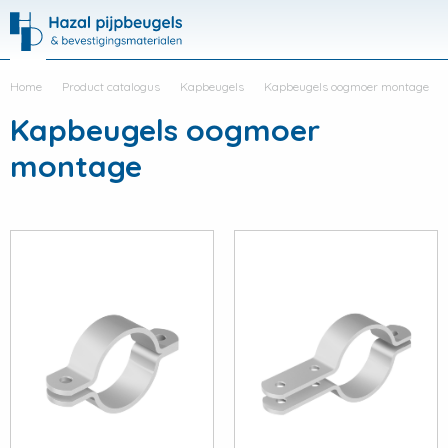
Hazal
Productli
Visit
Me
search
Home
Product catalogus
Kapbeugels
Kapbeugels oogmoer montage
Kapbeugels oogmoer
montage